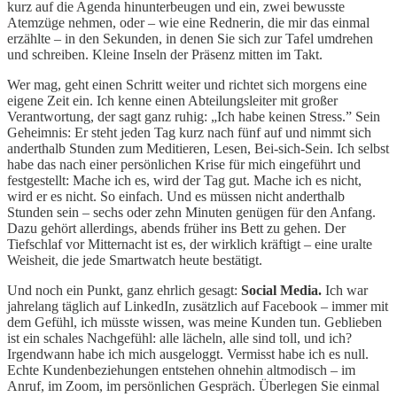
kurz auf die Agenda hinunterbeugen und ein, zwei bewusste
Atemzüge nehmen, oder – wie eine Rednerin, die mir das einmal
erzählte – in den Sekunden, in denen Sie sich zur Tafel umdrehen
und schreiben. Kleine Inseln der Präsenz mitten im Takt.
Wer mag, geht einen Schritt weiter und richtet sich morgens eine
eigene Zeit ein. Ich kenne einen Abteilungsleiter mit großer
Verantwortung, der sagt ganz ruhig: „Ich habe keinen Stress.” Sein
Geheimnis: Er steht jeden Tag kurz nach fünf auf und nimmt sich
anderthalb Stunden zum Meditieren, Lesen, Bei-sich-Sein. Ich selbst
habe das nach einer persönlichen Krise für mich eingeführt und
festgestellt: Mache ich es, wird der Tag gut. Mache ich es nicht,
wird er es nicht. So einfach. Und es müssen nicht anderthalb
Stunden sein – sechs oder zehn Minuten genügen für den Anfang.
Dazu gehört allerdings, abends früher ins Bett zu gehen. Der
Tiefschlaf vor Mitternacht ist es, der wirklich kräftigt – eine uralte
Weisheit, die jede Smartwatch heute bestätigt.
Und noch ein Punkt, ganz ehrlich gesagt:
Social Media.
Ich war
jahrelang täglich auf LinkedIn, zusätzlich auf Facebook – immer mit
dem Gefühl, ich müsste wissen, was meine Kunden tun. Geblieben
ist ein schales Nachgefühl: alle lächeln, alle sind toll, und ich?
Irgendwann habe ich mich ausgeloggt. Vermisst habe ich es null.
Echte Kundenbeziehungen entstehen ohnehin altmodisch – im
Anruf, im Zoom, im persönlichen Gespräch. Überlegen Sie einmal