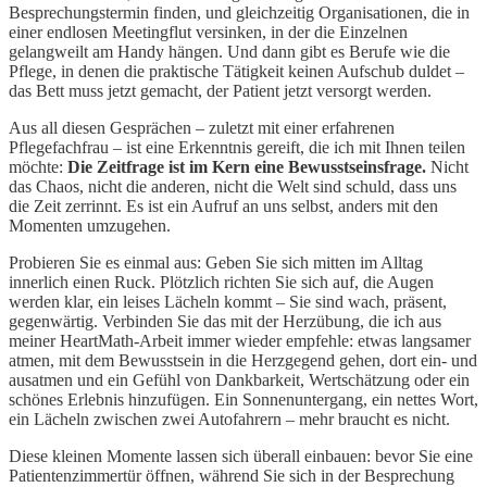
Besprechungstermin finden, und gleichzeitig Organisationen, die in
einer endlosen Meetingflut versinken, in der die Einzelnen
gelangweilt am Handy hängen. Und dann gibt es Berufe wie die
Pflege, in denen die praktische Tätigkeit keinen Aufschub duldet –
das Bett muss jetzt gemacht, der Patient jetzt versorgt werden.
Aus all diesen Gesprächen – zuletzt mit einer erfahrenen
Pflegefachfrau – ist eine Erkenntnis gereift, die ich mit Ihnen teilen
möchte:
Die Zeitfrage ist im Kern eine Bewusstseinsfrage.
Nicht
das Chaos, nicht die anderen, nicht die Welt sind schuld, dass uns
die Zeit zerrinnt. Es ist ein Aufruf an uns selbst, anders mit den
Momenten umzugehen.
Probieren Sie es einmal aus: Geben Sie sich mitten im Alltag
innerlich einen Ruck. Plötzlich richten Sie sich auf, die Augen
werden klar, ein leises Lächeln kommt – Sie sind wach, präsent,
gegenwärtig. Verbinden Sie das mit der Herzübung, die ich aus
meiner HeartMath-Arbeit immer wieder empfehle: etwas langsamer
atmen, mit dem Bewusstsein in die Herzgegend gehen, dort ein- und
ausatmen und ein Gefühl von Dankbarkeit, Wertschätzung oder ein
schönes Erlebnis hinzufügen. Ein Sonnenuntergang, ein nettes Wort,
ein Lächeln zwischen zwei Autofahrern – mehr braucht es nicht.
Diese kleinen Momente lassen sich überall einbauen: bevor Sie eine
Patientenzimmertür öffnen, während Sie sich in der Besprechung